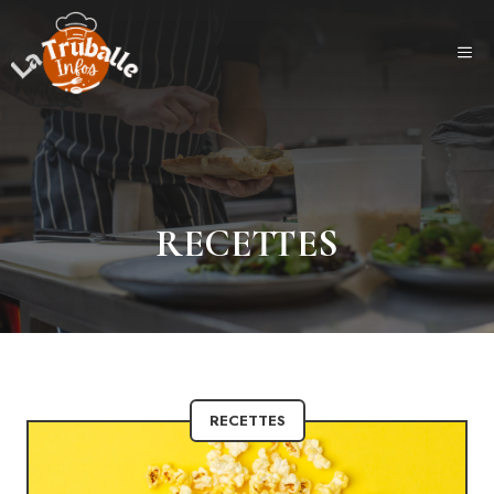
Aller
au
ME
contenu
RECETTES
RECETTES