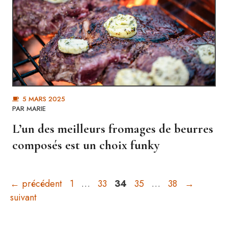
5 MARS 2025
PAR MARIE
L’un des meilleurs fromages de beurres
composés est un choix funky
Page
Page
Page
Page
Page
←
précédent
1
…
33
34
35
…
38
→
suivant