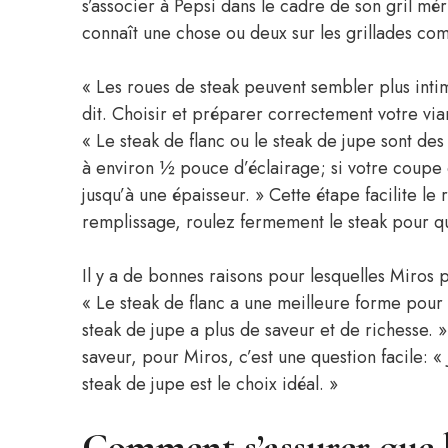
s’associer à Pepsi dans le cadre de son gril mé
connaît une chose ou deux sur les grillades co
« Les roues de steak peuvent sembler plus intimi
dit. Choisir et préparer correctement votre vian
« Le steak de flanc ou le steak de jupe sont des
à environ ½ pouce d’éclairage; si votre coupe 
jusqu’à une épaisseur. » Cette étape facilite le
remplissage, roulez fermement le steak pour qu
Il y a de bonnes raisons pour lesquelles Miros p
« Le steak de flanc a une meilleure forme pour u
steak de jupe a plus de saveur et de richesse. »
saveur, pour Miros, c’est une question facile: «
steak de jupe est le choix idéal. »
Comment s’assurer que l