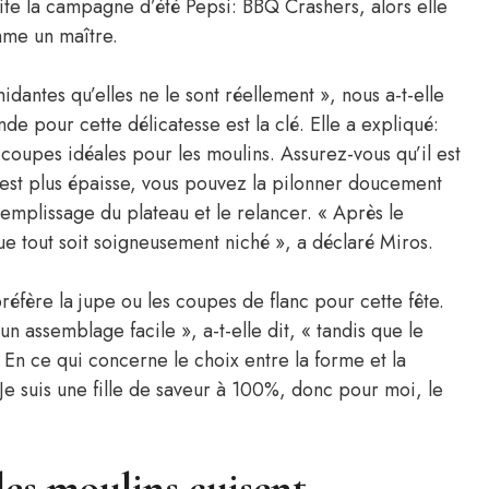
rite la campagne d’été Pepsi: BBQ Crashers, alors elle
mme un maître.
dantes qu’elles ne le sont réellement », nous a-t-elle
de pour cette délicatesse est la clé. Elle a expliqué:
 coupes idéales pour les moulins. Assurez-vous qu’il est
est plus épaisse, vous pouvez la pilonner doucement
 remplissage du plateau et le relancer. « Après le
e tout soit soigneusement niché », a déclaré Miros.
réfère la jupe ou les coupes de flanc pour cette fête.
n assemblage facile », a-t-elle dit, « tandis que le
 En ce qui concerne le choix entre la forme et la
 Je suis une fille de saveur à 100%, donc pour moi, le
es moulins cuisent