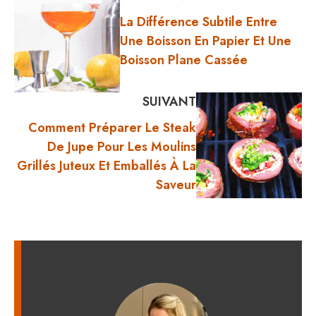
La Différence Subtile Entre
Une Boisson En Papier Et Une
Boisson Plane Cassée
SUIVANT
Comment Préparer Le Steak
De Jupe Pour Les Moulins
Grillés Juteux Et Emballés À La
Saveur