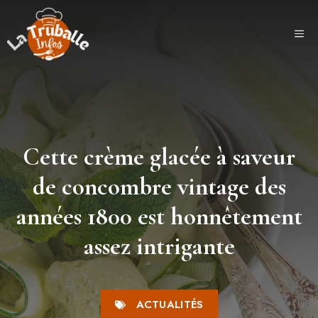
Aller
au
ME
contenu
Cette crème glacée à saveur
de concombre vintage des
années 1800 est honnêtement
assez intrigante
ACTUALITÉS