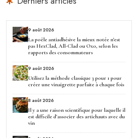
Derniers articles
9 août 2026
La poêle antiadhésive la mieux notée n’est
pas HexClad, All-Clad ou Oxo, selon les
rapports des consommateurs
9 août 2026
Utilisez la méthode classique 3 pour 1 pour
créer une vinaigrette parfaite à chaque fois
8 août 2026
Il y a une raison scientifique pour laquelle il
est difficile d’associer des artichauts avec du
vin