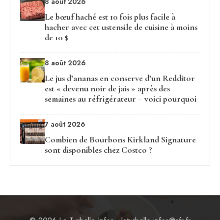
8 août 2026
Le bœuf haché est 10 fois plus facile à
hacher avec cet ustensile de cuisine à moins
de 10 $
8 août 2026
Le jus d’ananas en conserve d’un Redditor
est « devenu noir de jais » après des
semaines au réfrigérateur – voici pourquoi
7 août 2026
Combien de Bourbons Kirkland Signature
sont disponibles chez Costco ?