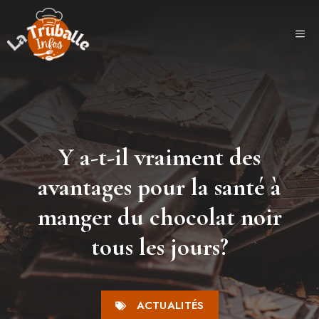
Aller
au
ME
contenu
Y a-t-il vraiment des
avantages pour la santé à
manger du chocolat noir
tous les jours?
ACTUALITÉS