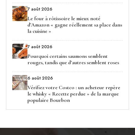
7 août 2026
Le four à rôtissoire le mieux noté
d’Amazon « gagne réellement sa place dans
la cuisine »
7 août 2026
Pourquoi certains saumons semblent
rouges, tandis que d’autres semblent roses
6 août 2026
Vérifiez votre Costco : un acheteur repère
le whisky « Recette perdue » de la marque
populaire Bourbon