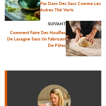
Pas Dans Des Sacs Comme Les
Autres Thé Verts
SUIVANT
Comment Faire Des Nouilles
De Lasagne Sans Un Fabricant
De Pâtes