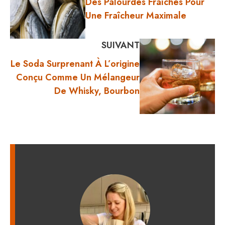
Des Palourdes Fraîches Pour
Une Fraîcheur Maximale
SUIVANT
Le Soda Surprenant À L’origine
Conçu Comme Un Mélangeur
De Whisky, Bourbon