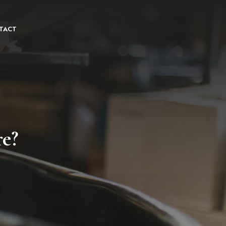
TACT
re?