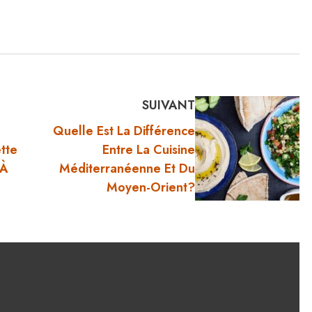
SUIVANT
Quelle Est La Différence
tte
Entre La Cuisine
 À
Méditerranéenne Et Du
Moyen-Orient?