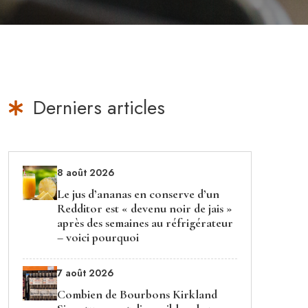
Derniers articles
8 août 2026
Le jus d’ananas en conserve d’un
Redditor est « devenu noir de jais »
après des semaines au réfrigérateur
– voici pourquoi
7 août 2026
Combien de Bourbons Kirkland