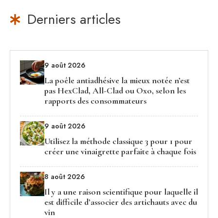
Derniers articles
9 août 2026
La poêle antiadhésive la mieux notée n’est
pas HexClad, All-Clad ou Oxo, selon les
rapports des consommateurs
9 août 2026
Utilisez la méthode classique 3 pour 1 pour
créer une vinaigrette parfaite à chaque fois
8 août 2026
Il y a une raison scientifique pour laquelle il
est difficile d’associer des artichauts avec du
vin