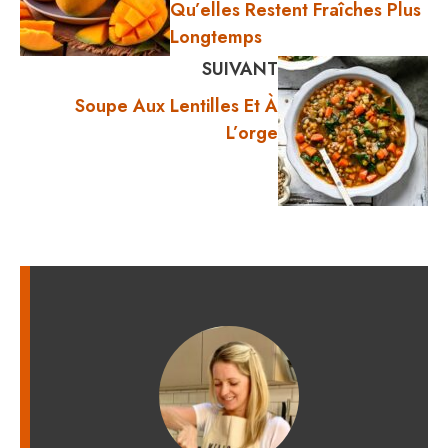
Qu’elles Restent Fraîches Plus
Longtemps
SUIVANT
Soupe Aux Lentilles Et À
L’orge