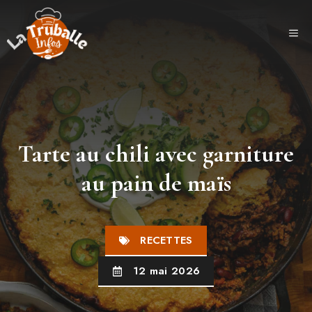
Aller
au
ME
contenu
Tarte au chili avec garniture
au pain de maïs
RECETTES
12 mai 2026