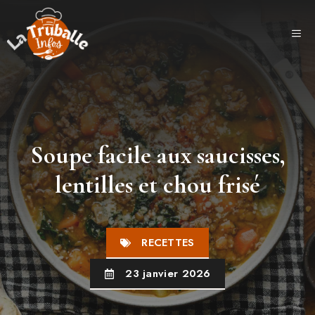
Aller
au
ME
contenu
Soupe facile aux saucisses,
lentilles et chou frisé
RECETTES
23 janvier 2026