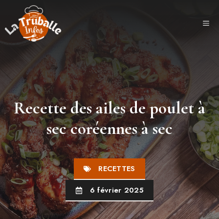
Aller
au
ME
contenu
Recette des ailes de poulet à
sec coréennes à sec
RECETTES
6 février 2025