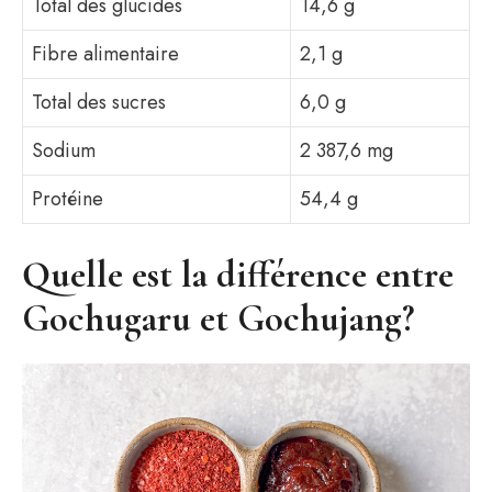
Total des glucides
14,6 g
Fibre alimentaire
2,1 g
Total des sucres
6,0 g
Sodium
2 387,6 ​​mg
Protéine
54,4 g
Quelle est la différence entre
Gochugaru et Gochujang?