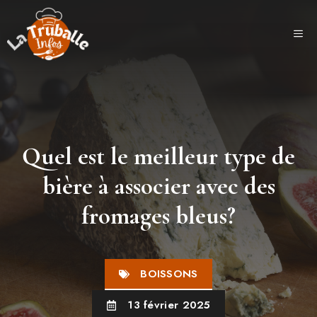
Aller
au
ME
contenu
Quel est le meilleur type de
bière à associer avec des
fromages bleus?
BOISSONS
13 février 2025