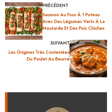
PRÉCÉDENT
Saumon Au Four À 1 Poteau
Avec Des Légumes Verts À La
Moutarde Et Des Pois Chiches
SUIVANT
Les Origines Très Contestées
Du Poulet Au Beurre