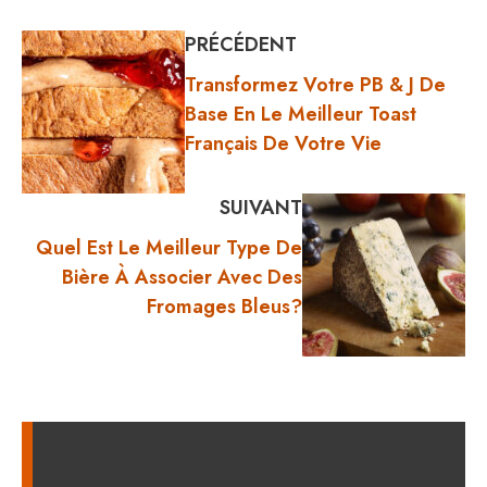
PRÉCÉDENT
Transformez Votre PB & J De
Base En Le Meilleur Toast
Français De Votre Vie
SUIVANT
Quel Est Le Meilleur Type De
Bière À Associer Avec Des
Fromages Bleus?