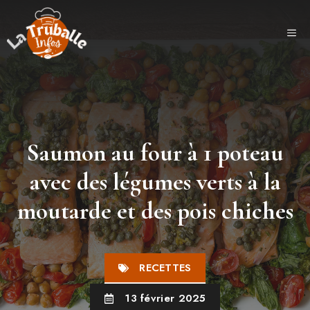
Aller
au
ME
contenu
Saumon au four à 1 poteau
avec des légumes verts à la
moutarde et des pois chiches
RECETTES
13 février 2025