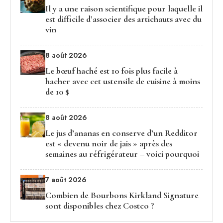
Il y a une raison scientifique pour laquelle il
est difficile d’associer des artichauts avec du
vin
8 août 2026
Le bœuf haché est 10 fois plus facile à
hacher avec cet ustensile de cuisine à moins
de 10 $
8 août 2026
Le jus d’ananas en conserve d’un Redditor
est « devenu noir de jais » après des
semaines au réfrigérateur – voici pourquoi
7 août 2026
Combien de Bourbons Kirkland Signature
sont disponibles chez Costco ?