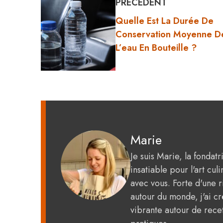
PRÉCÉDENT
Quelle Est La Durée De
Conservation Moyenne D
L’eau En Bouteille ?
Marie
Je suis Marie, la fondat
insatiable pour l'art c
avec vous. Forte d'une 
autour du monde, j'ai 
vibrante autour de recet