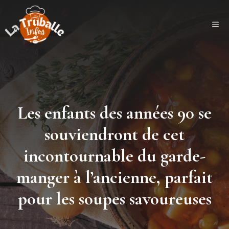
Aller
au
ME
contenu
Les enfants des années 90 se
souviendront de cet
incontournable du garde-
manger à l’ancienne, parfait
pour les soupes savoureuses