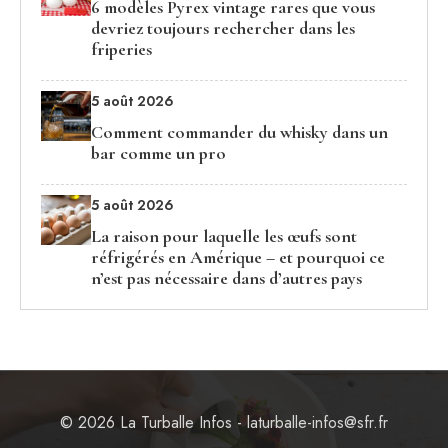
6 modèles Pyrex vintage rares que vous
devriez toujours rechercher dans les
friperies
5 août 2026
Comment commander du whisky dans un
bar comme un pro
5 août 2026
La raison pour laquelle les œufs sont
réfrigérés en Amérique – et pourquoi ce
n’est pas nécessaire dans d’autres pays
© 2026 La Turballe Infos - laturballe-infos@sfr.fr