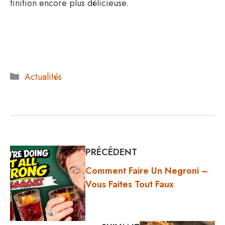
finition encore plus délicieuse.
Catégories
Actualités
PRÉCÉDENT
Comment Faire Un Negroni –
Vous Faites Tout Faux