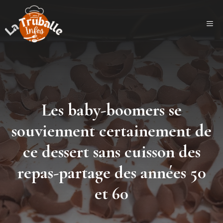
Aller
au
ME
contenu
Les baby-boomers se
souviennent certainement de
ce dessert sans cuisson des
repas-partage des années 50
et 60