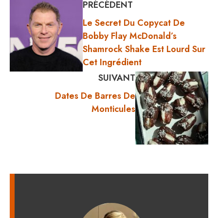
PRÉCÉDENT
Le Secret Du Copycat De
Bobby Flay McDonald’s
Shamrock Shake Est Lourd Sur
Cet Ingrédient
SUIVANT
Dates De Barres De
Monticules