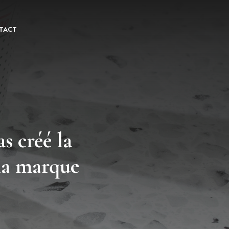
TACT
s créé la
la marque