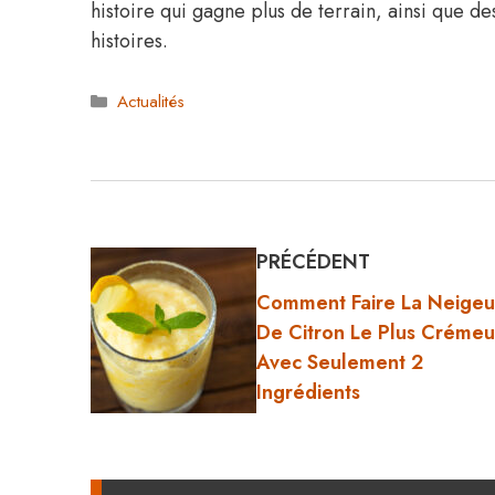
histoire qui gagne plus de terrain, ainsi que d
histoires.
Catégories
Actualités
PRÉCÉDENT
Comment Faire La Neige
De Citron Le Plus Créme
Avec Seulement 2
Ingrédients