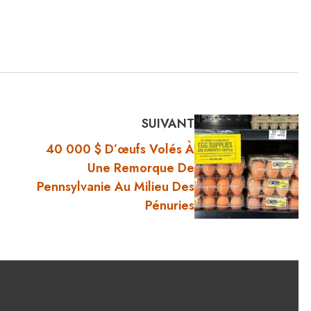
SUIVANT
40 000 $ D’œufs Volés À
Une Remorque De
Pennsylvanie Au Milieu Des
Pénuries