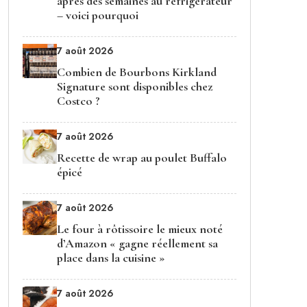
après des semaines au réfrigérateur
– voici pourquoi
7 août 2026
Combien de Bourbons Kirkland
Signature sont disponibles chez
Costco ?
7 août 2026
Recette de wrap au poulet Buffalo
épicé
7 août 2026
Le four à rôtissoire le mieux noté
d’Amazon « gagne réellement sa
place dans la cuisine »
7 août 2026