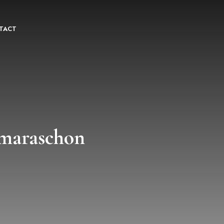
TACT
e maraschon