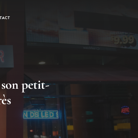
TACT
son petit-
rès