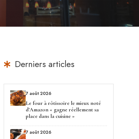
Derniers articles
7 août 2026
Le four à rôtissoire le mieux noté
d’Amazon « gagne réellement sa
place dans la cuisine »
7 août 2026