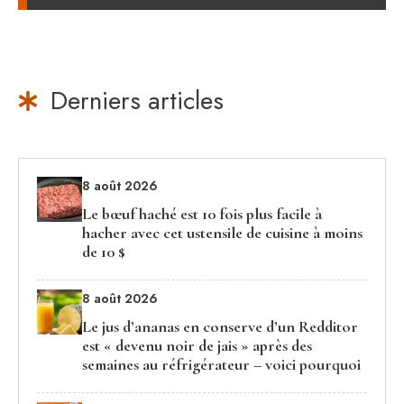
Derniers articles
8 août 2026
Le bœuf haché est 10 fois plus facile à
hacher avec cet ustensile de cuisine à moins
de 10 $
8 août 2026
Le jus d’ananas en conserve d’un Redditor
est « devenu noir de jais » après des
semaines au réfrigérateur – voici pourquoi