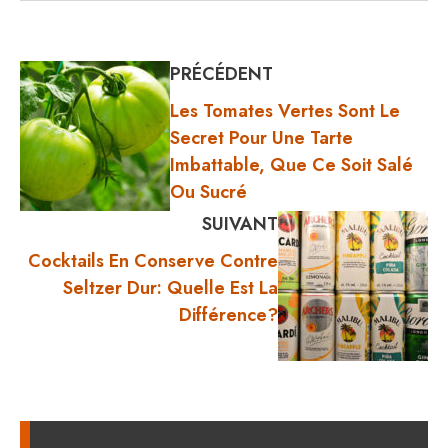
PRÉCÉDENT
Les Tomates Vertes Sont Le
Secret Pour Une Tarte
Imbattable, Que Ce Soit Salé
Ou Sucré
SUIVANT
Cocktails En Conserve Contre
Seltzer Dur: Quelle Est La
Différence?