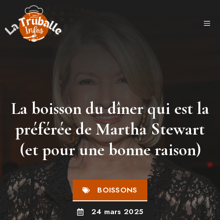
Aller
au
ME
contenu
La boisson du dîner qui est la
préférée de Martha Stewart
(et pour une bonne raison)
BOISSONS
24 mars 2025