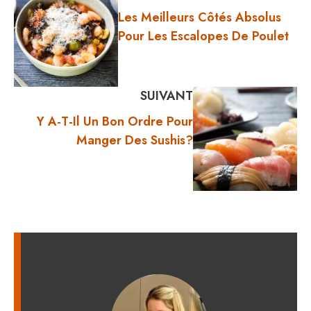
Les Meilleurs Côtés Absolus
Pour Les Escalopes De Poulet
SUIVANT
Y A-T-Il Un Bon Ordre Pour
Manger Des Sushis?