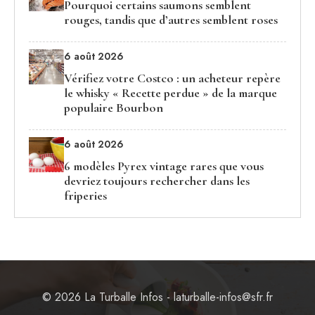
Pourquoi certains saumons semblent
rouges, tandis que d’autres semblent roses
6 août 2026
Vérifiez votre Costco : un acheteur repère
le whisky « Recette perdue » de la marque
populaire Bourbon
6 août 2026
6 modèles Pyrex vintage rares que vous
devriez toujours rechercher dans les
friperies
© 2026 La Turballe Infos - laturballe-infos@sfr.fr