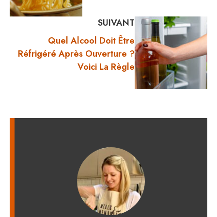
SUIVANT
Quel Alcool Doit Être
Réfrigéré Après Ouverture ?
Voici La Règle