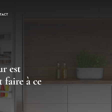
TACT
ur est
 faire à ce