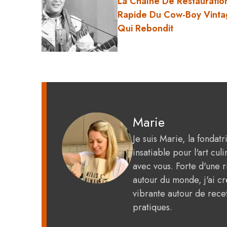
La Chaîne De Restauratio
Rapide Du Cow-Boy Vint
Qui Rebondit
Marie
Je suis Marie, la fondat
insatiable pour l'art c
avec vous. Forte d'une 
autour du monde, j'ai 
vibrante autour de recet
pratiques.