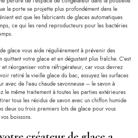
me perdre de l’espace de congélateur dans la poubelle.
 que la porte se projette plus profondément dans le
vénient est que les fabricants de glaces automatiques
temps, ce qui les rend reproducteurs pour les bactéries
temps.
de glace vous aide régulièrement à prévenir des
uittant votre glace et en dégustant plus fraîche. C’est
t réorganiser votre réfrigérateur, car vous devrez
ir retiré la vieille glace du bac, essuyez les surfaces
teur avec de l’eau chaude savonneuse – le savon à
ez le même traitement à toutes les parties extérieures
tirer tous les résidus de savon avec un chiffon humide
les deux ou trois premiers lots de glace pour vous
 vos boissons.
otre créateur de glace a