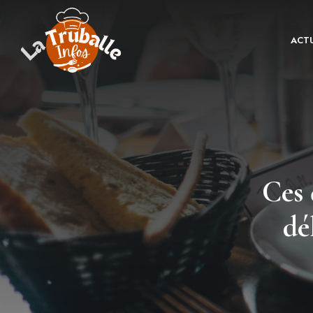
Aller
au
ACTU
contenu
Ces 
dé