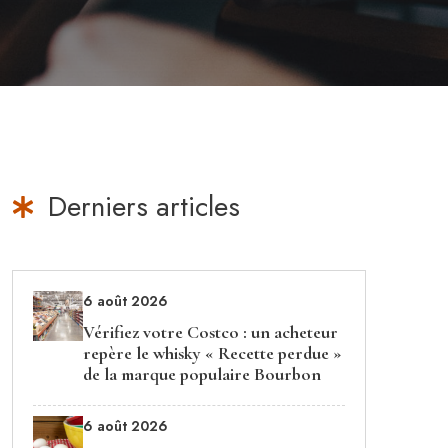
Derniers articles
6 août 2026
Vérifiez votre Costco : un acheteur
repère le whisky « Recette perdue »
de la marque populaire Bourbon
6 août 2026