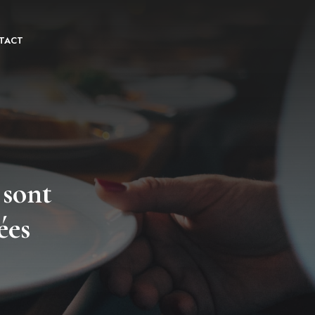
TACT
 sont
ées