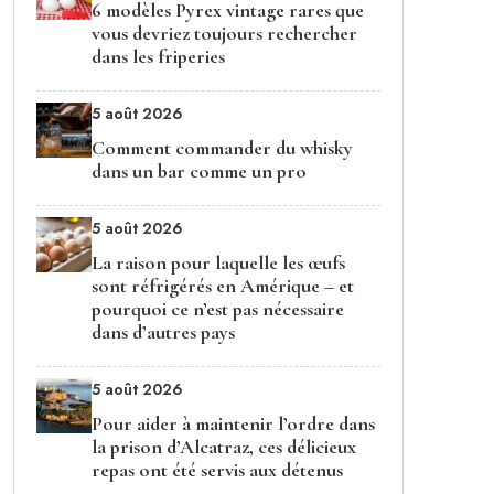
6 modèles Pyrex vintage rares que
vous devriez toujours rechercher
dans les friperies
5 août 2026
Comment commander du whisky
dans un bar comme un pro
5 août 2026
La raison pour laquelle les œufs
sont réfrigérés en Amérique – et
pourquoi ce n’est pas nécessaire
dans d’autres pays
5 août 2026
Pour aider à maintenir l’ordre dans
la prison d’Alcatraz, ces délicieux
repas ont été servis aux détenus