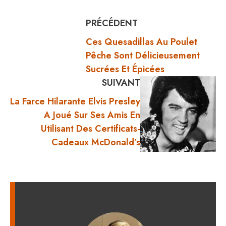
PRÉCÉDENT
Ces Quesadillas Au Poulet
Pêche Sont Délicieusement
Sucrées Et Épicées
SUIVANT
La Farce Hilarante Elvis Presley
A Joué Sur Ses Amis En
Utilisant Des Certificats-
Cadeaux McDonald’s