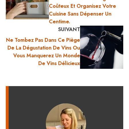
Coûteux Et Organisez Votre
Cuisine Sans Dépenser Un
Centime.
SUIVANT
Ne Tombez Pas Dans Ce Piège
De La Dégustation De Vins Ou
Vous Manquerez Un Monde
De Vins Délicieux