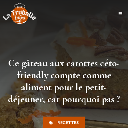
Aller
au
ME
contenu
Ce gâteau aux carottes céto-
friendly compte comme
aliment pour le petit-
déjeuner, car pourquoi pas ?
RECETTES