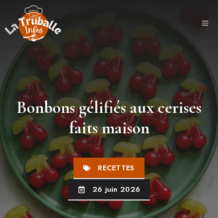
Aller
au
ME
contenu
Bonbons gélifiés aux cerises
faits maison
RECETTES
26 juin 2026