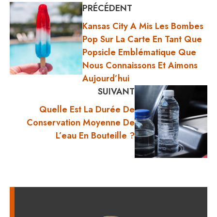
PRÉCÉDENT
Kansas City A Mis Les Bombes
Pop Sur La Carte En Tant Que
Popsicle Emblématique Que
Nous Connaissons Et Aimons
Aujourd’hui
SUIVANT
Quelle Est La Durée De
Conservation Moyenne De
L’eau En Bouteille ?