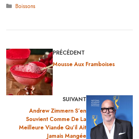
Catégories
Boissons
PRÉCÉDENT
Mousse Aux Framboises
SUIVANT
Andrew Zimmern S’en
Souvient Comme De La
Meilleure Viande Qu’il Ait
Jamais Mangée