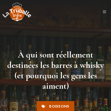
Aller
au
ME
contenu
À qui sont réellement
destinées les barres à whisky
(et pourquoi les gens les
aiment)
BOISSONS