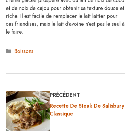
crème glacée prospère avec du lait de noix de coco
et de noix de cajou pour obtenir sa texture douce et
riche. Il est facile de remplacer le lait laitier pour
ces friandises, mais le lait d’avoine n’est pas le seul à
le faire.
Catégories
Boissons
PRÉCÉDENT
Recette De Steak De Salisbury
Classique