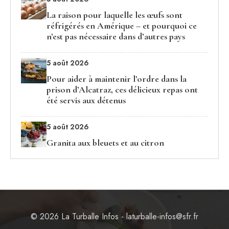
La raison pour laquelle les œufs sont
réfrigérés en Amérique – et pourquoi ce
n’est pas nécessaire dans d’autres pays
5 août 2026
Pour aider à maintenir l’ordre dans la
prison d’Alcatraz, ces délicieux repas ont
été servis aux détenus
5 août 2026
Granita aux bleuets et au citron
© 2026 La Turballe Infos - laturballe-infos@sfr.fr