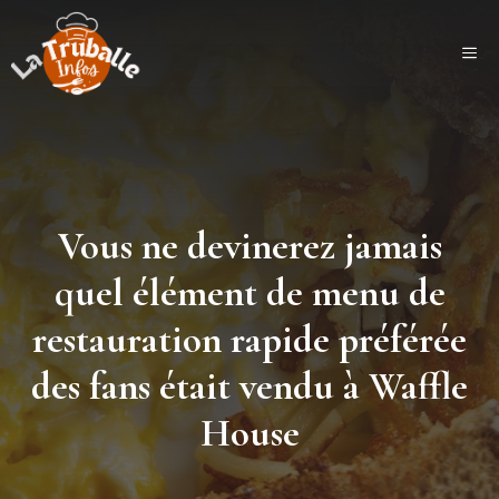
Aller
au
ME
contenu
Vous ne devinerez jamais
quel élément de menu de
restauration rapide préférée
des fans était vendu à Waffle
House