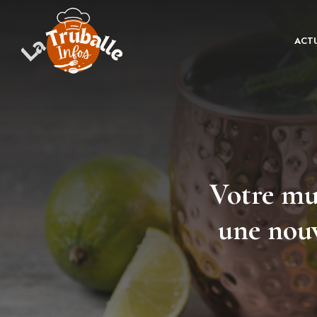
Aller
au
ACTU
contenu
Votre mu
une nouv