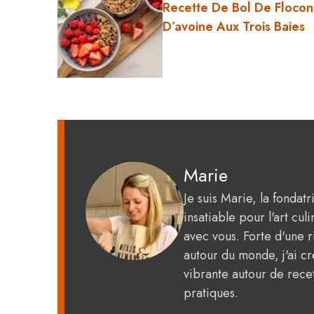
Recette De Bol De Flocon
D’avoine Aux Trois Baies
Marie
Je suis Marie, la fondat
insatiable pour l'art c
avec vous. Forte d'une 
autour du monde, j'ai 
vibrante autour de recet
pratiques.