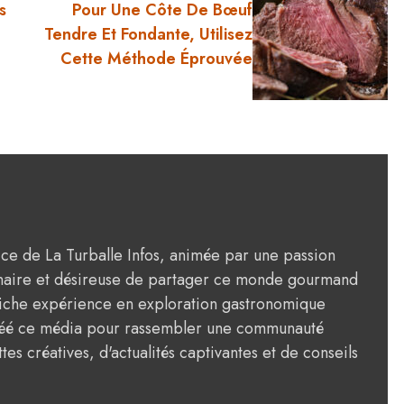
s
Pour Une Côte De Bœuf
Tendre Et Fondante, Utilisez
Cette Méthode Éprouvée
rice de La Turballe Infos, animée par une passion
ulinaire et désireuse de partager ce monde gourmand
riche expérience en exploration gastronomique
créé ce média pour rassembler une communauté
tes créatives, d'actualités captivantes et de conseils