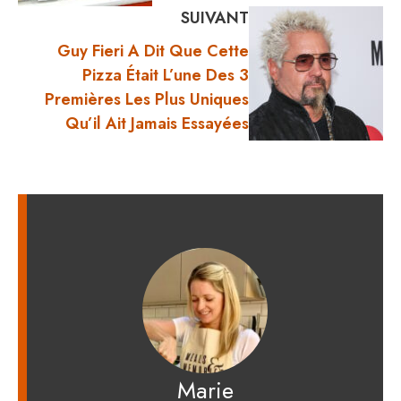
SUIVANT
Guy Fieri A Dit Que Cette
Pizza Était L’une Des 3
Premières Les Plus Uniques
Qu’il Ait Jamais Essayées
Marie