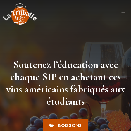
Aller
au
ME
contenu
Soutenez l’éducation avec
chaque SIP en achetant ces
vins américains fabriqués aux
étudiants
BOISSONS