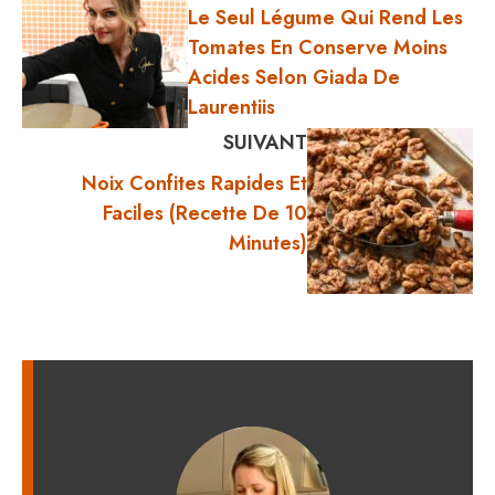
Le Seul Légume Qui Rend Les
Tomates En Conserve Moins
Acides Selon Giada De
Laurentiis
SUIVANT
Noix Confites Rapides Et
Faciles (recette De 10
Minutes)