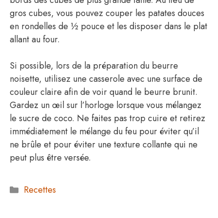
bords des cubes de plus grande taille. Au lieu de
gros cubes, vous pouvez couper les patates douces
en rondelles de ½ pouce et les disposer dans le plat
allant au four.
Si possible, lors de la préparation du beurre
noisette, utilisez une casserole avec une surface de
couleur claire afin de voir quand le beurre brunit.
Gardez un œil sur l’horloge lorsque vous mélangez
le sucre de coco. Ne faites pas trop cuire et retirez
immédiatement le mélange du feu pour éviter qu’il
ne brûle et pour éviter une texture collante qui ne
peut plus être versée.
Catégories
Recettes