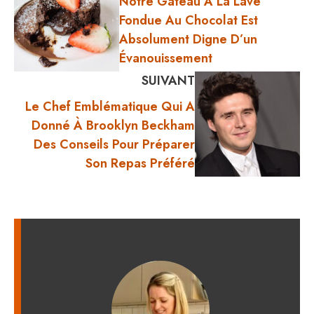
Notre Gâteau À La Lave
Fondue Au Chocolat Est
Absolument Digne D’un
Évanouissement
SUIVANT
Le Chef Emblématique Qui A
Donné À Brooklyn Beckham
Des Conseils Pour Préparer
Son Repas Préféré