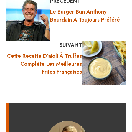
PRÉCÉDENT
Le Burger Bun Anthony
Bourdain A Toujours Préféré
SUIVANT
Cette Recette D’aioli À Truffes
Complète Les Meilleures
Frites Françaises