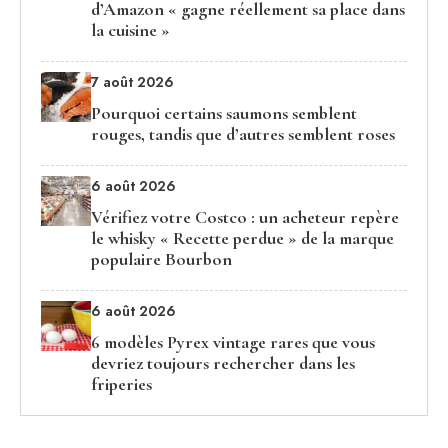
d’Amazon « gagne réellement sa place dans
la cuisine »
7 août 2026
Pourquoi certains saumons semblent
rouges, tandis que d’autres semblent roses
6 août 2026
Vérifiez votre Costco : un acheteur repère
le whisky « Recette perdue » de la marque
populaire Bourbon
6 août 2026
6 modèles Pyrex vintage rares que vous
devriez toujours rechercher dans les
friperies