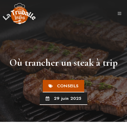
Aller
au
ME
contenu
Où trancher un steak à trip
CONSEILS
29 juin 2025