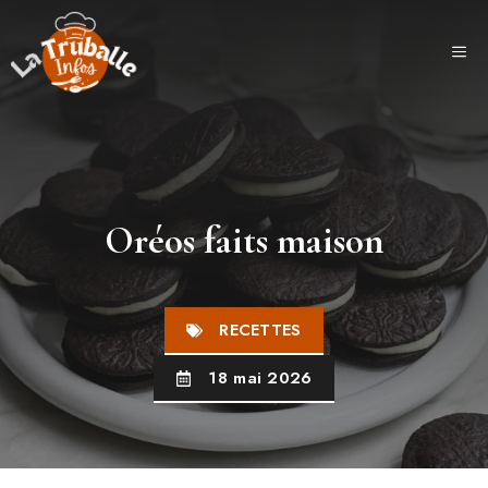
Aller
au
ME
contenu
Oréos faits maison
RECETTES
18 mai 2026