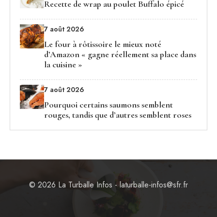
Recette de wrap au poulet Buffalo épicé
7 août 2026
Le four à rôtissoire le mieux noté
d’Amazon « gagne réellement sa place dans
la cuisine »
7 août 2026
Pourquoi certains saumons semblent
rouges, tandis que d’autres semblent roses
© 2026 La Turballe Infos - laturballe-infos@sfr.fr