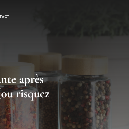
TACT
ante après
(ou risquez