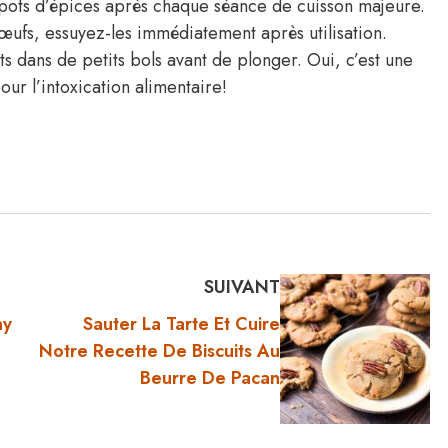
 pots d’épices après chaque séance de cuisson majeure.
œufs, essuyez-les immédiatement après utilisation.
dans de petits bols avant de plonger. Oui, c’est une
ur l’intoxication alimentaire!
SUIVANT
ay
Sauter La Tarte Et Cuire
Notre Recette De Biscuits Au
Beurre De Pacan