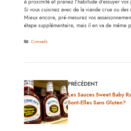
à proximité et prenez l’habitude d’essuyer vos
Si vous cuisinez avec de la viande crue ou des 
Mieux encore, pré-mesurez vos assaisonnements 
étape supplémentaire, mais il en va de même po
Catégories
Conseils
PRÉCÉDENT
Les Sauces Sweet Baby R
Sont-Elles Sans Gluten?