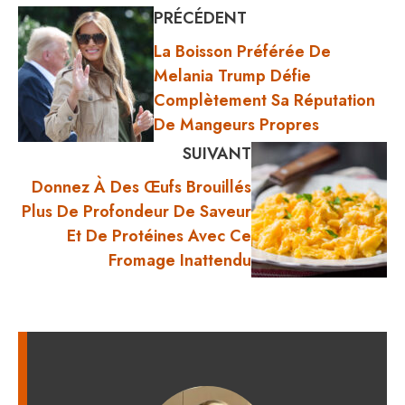
PRÉCÉDENT
La Boisson Préférée De
Melania Trump Défie
Complètement Sa Réputation
De Mangeurs Propres
SUIVANT
Donnez À Des Œufs Brouillés
Plus De Profondeur De Saveur
Et De Protéines Avec Ce
Fromage Inattendu