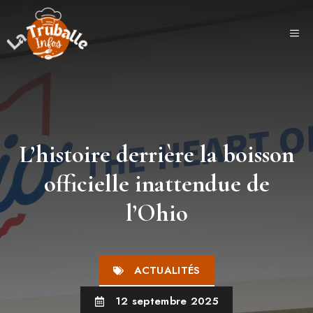
Aller
au
ME
contenu
L’histoire derrière la boisson
officielle inattendue de
l’Ohio
ACTUALITÉS
12 septembre 2025