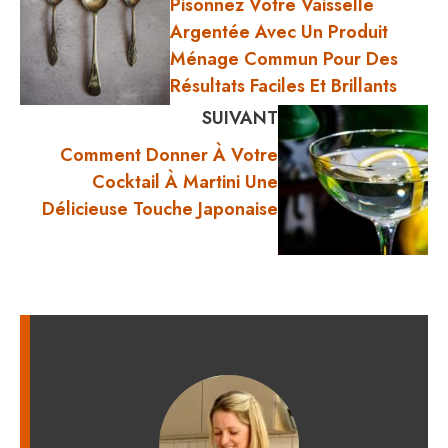
Pisonnez Votre Vaisselle
Argentée Avec Un Produit
Ménage Commun Pour Des
Résultats Faciles Et Brillants
SUIVANT
Comment Donner À Votre
Cocktail À Martini Une
Délicieuse Touche Japonaise