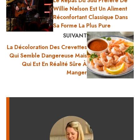
Le Repas Du Sud Préféré De
Willie Nelson Est Un Aliment
Réconfortant Classique Dans
Sa Forme La Plus Pure
SUIVANT
La Décoloration Des Crevettes
Qui Semble Dangereuse Mais
Qui Est En Réalité Sûre À
Manger