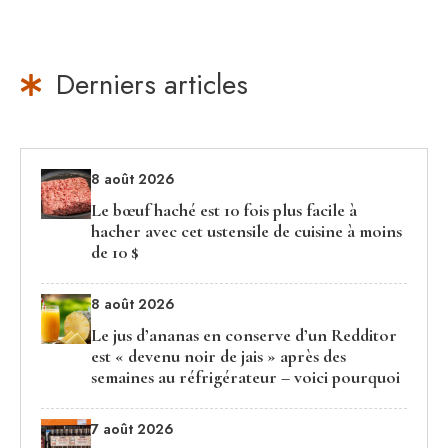
Derniers articles
8 août 2026
Le bœuf haché est 10 fois plus facile à
hacher avec cet ustensile de cuisine à moins
de 10 $
8 août 2026
Le jus d’ananas en conserve d’un Redditor
est « devenu noir de jais » après des
semaines au réfrigérateur – voici pourquoi
7 août 2026