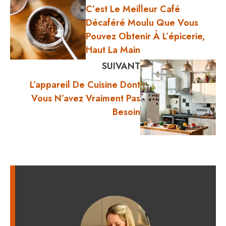
C’est Le Meilleur Café
Décaféré Moulu Que Vous
Pouvez Obtenir À L’épicerie,
Haut La Main
SUIVANT
L’appareil De Cuisine Dont
Vous N’avez Vraiment Pas
Besoin