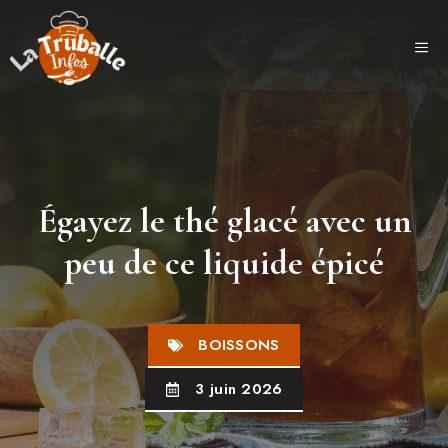
Aller
au
ME
contenu
Égayez le thé glacé avec un
peu de ce liquide épicé
BOISSONS
3 juin 2026