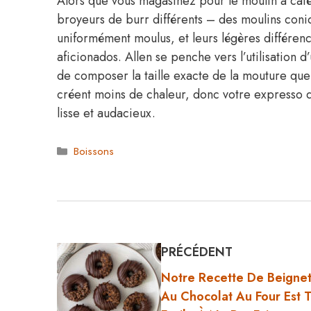
Alors que vous magasinez pour le moulin à café
broyeurs de burr différents – des moulins coniq
uniformément moulus, et leurs légères différen
aficionados. Allen se penche vers l’utilisation 
de composer la taille exacte de la mouture que
créent moins de chaleur, donc votre expresso du
lisse et audacieux.
Catégories
Boissons
PRÉCÉDENT
Notre Recette De Beignet
Au Chocolat Au Four Est 