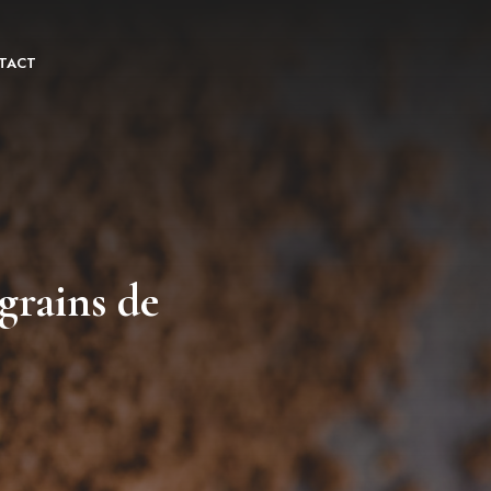
TACT
grains de