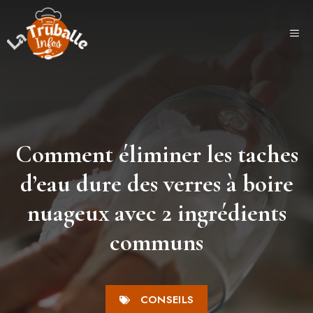
Aller
au
ME
contenu
Comment éliminer les taches
d’eau dure des verres à boire
nuageux avec 2 ingrédients
communs
CONSEILS