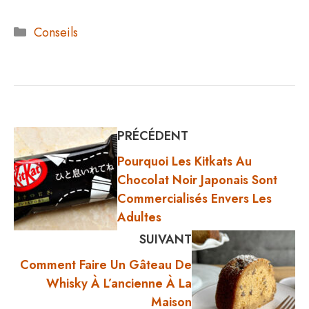
Catégories
Conseils
PRÉCÉDENT
Pourquoi Les Kitkats Au
Chocolat Noir Japonais Sont
Commercialisés Envers Les
Adultes
SUIVANT
Comment Faire Un Gâteau De
Whisky À L’ancienne À La
Maison