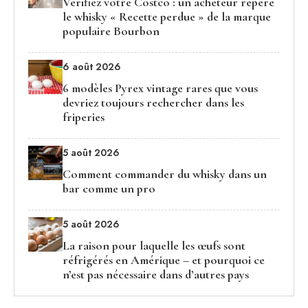
Vérifiez votre Costco : un acheteur repère
le whisky « Recette perdue » de la marque
populaire Bourbon
6 août 2026
6 modèles Pyrex vintage rares que vous
devriez toujours rechercher dans les
friperies
5 août 2026
Comment commander du whisky dans un
bar comme un pro
5 août 2026
La raison pour laquelle les œufs sont
réfrigérés en Amérique – et pourquoi ce
n’est pas nécessaire dans d’autres pays