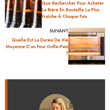
Que Rechercher Pour Acheter
La Bière En Bouteille La Plus
Fraîche À Chaque Fois
SUIVANT
Quelle Est La Durée De Vie
Moyenne D’un Four Grille-Pain
?