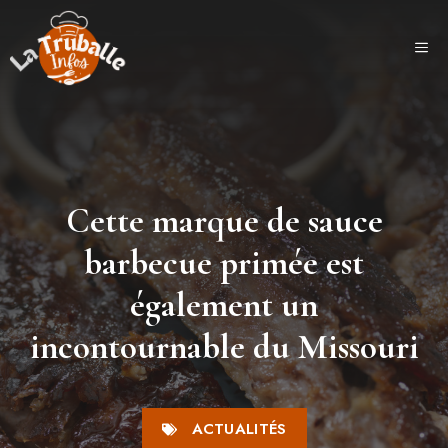
Aller
au
ME
contenu
Cette marque de sauce
barbecue primée est
également un
incontournable du Missouri
ACTUALITÉS