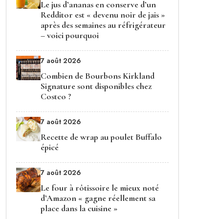
Le jus d’ananas en conserve d’un
Redditor est « devenu noir de jais »
après des semaines au réfrigérateur
– voici pourquoi
7 août 2026
Combien de Bourbons Kirkland
Signature sont disponibles chez
Costco ?
7 août 2026
Recette de wrap au poulet Buffalo
épicé
7 août 2026
Le four à rôtissoire le mieux noté
d’Amazon « gagne réellement sa
place dans la cuisine »