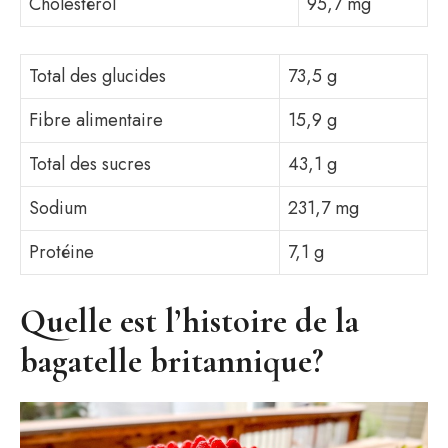
Cholestérol
95,7 mg
Total des glucides
73,5 g
Fibre alimentaire
15,9 g
Total des sucres
43,1 g
Sodium
231,7 mg
Protéine
7,1 g
Quelle est l’histoire de la
bagatelle britannique?