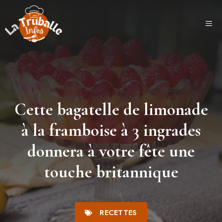
Aller
au
ME
contenu
Cette bagatelle de limonade
à la framboise à 3 ingrades
donnera à votre fête une
touche britannique
RECETTES